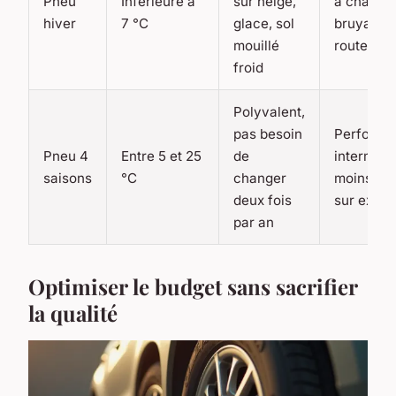
Pneu
Inférieure à
sur neige,
à chaud,
hiver
7 °C
glace, sol
bruyant s
mouillé
route sè
froid
Polyvalent,
pas besoin
Performa
Pneu 4
Entre 5 et 25
de
intermédi
saisons
°C
changer
moins bo
deux fois
sur extr
par an
Optimiser le budget sans sacrifier
la qualité