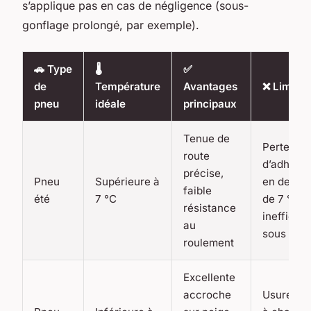
s’applique pas en cas de négligence (sous-
gonflage prolongé, par exemple).
🚗 Type
🌡️
✅
de
Température
Avantages
❌ Limitat
pneu
idéale
principaux
Tenue de
Perte
route
d’adhére
précise,
Pneu
Supérieure à
en desso
faible
été
7 °C
de 7 °C,
résistance
inefficac
au
sous la n
roulement
Excellente
accroche
Usure rap