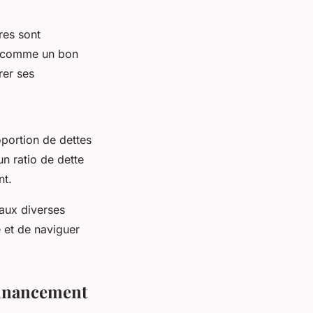
res sont
ut comme un bon
rer ses
oportion de dettes
n ratio de dette
nt.
aux diverses
 et de naviguer
financement