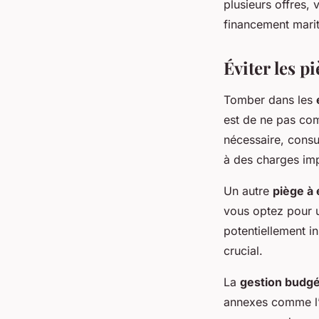
plusieurs offres,
financement marit
Éviter les p
Tomber dans les
est de ne pas com
nécessaire, consul
à des charges im
Un autre
piège à 
vous optez pour u
potentiellement in
crucial.
La
gestion budgét
annexes comme l’a