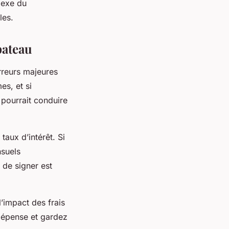
lexe du
les.
bateau
rreurs majeures
es, et si
 pourrait conduire
aux d’intérêt. Si
nsuels
 de signer est
’impact des frais
dépense et gardez