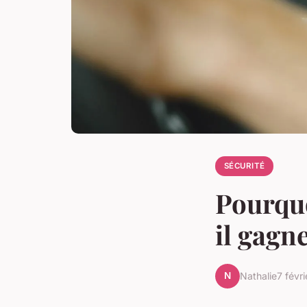
SÉCURITÉ
Pourquo
il gagn
N
Nathalie
7 févr