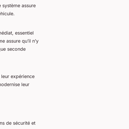
e système assure
éhicule.
diat, essentiel
me assure qu’il n’y
que seconde
 leur expérience
modernise leur
ns de sécurité et