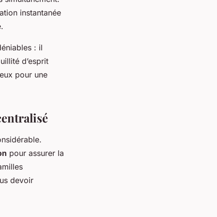
ation instantanée
.
éniables : il
llité d’esprit
ieux pour une
entralisé
nsidérable.
on
pour assurer la
amilles
lus devoir