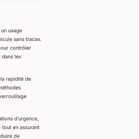
 un usage
icule sans tracas.
pour contrôler
 dans les
la rapidité de
 méthodes
verrouillage
ations d’urgence,
é
tout en assurant
éduire de