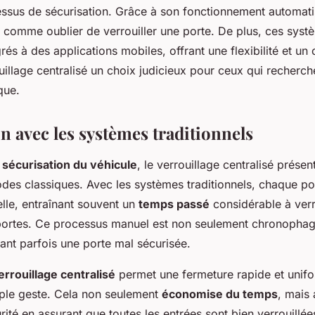
cessus de sécurisation. Grâce à son fonctionnement automatis
 comme oublier de verrouiller une porte. De plus, ces sys
rés à des applications mobiles, offrant une flexibilité et un
uillage centralisé un choix judicieux pour ceux qui recherch
que.
 avec les systèmes traditionnels
e
sécurisation du véhicule
, le verrouillage centralisé prése
odes classiques. Avec les systèmes traditionnels, chaque po
elle, entraînant souvent un
temps passé
considérable à verro
 portes. Ce processus manuel est non seulement chronophag
sant parfois une porte mal sécurisée.
errouillage centralisé
permet une fermeture rapide et unifo
mple geste. Cela non seulement
économise du temps
, mais
rité en assurant que toutes les entrées sont bien verrouillé