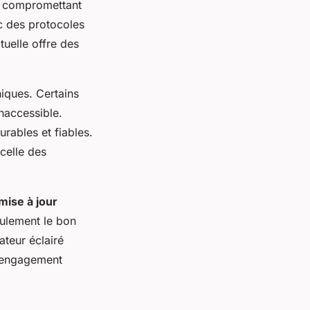
té, compromettant
c des protocoles
tuelle offre des
iques. Certains
inaccessible.
rables et fiables.
celle des
mise à jour
eulement le bon
ateur éclairé
n engagement