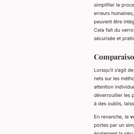
simplifier le pro
erreurs humaines,
peuvent être intég
Cela fait du verro
sécurisée et prati
Comparaison
Lorsqu’il s’agit d
nets sur les méth
attention individu
déverrouiller les
à des oublis, lais
En revanche, le
v
portes par un si
également la sécu