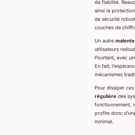
de fiabilité. Beau
ainsi la protecti
de sécurité robust
couches de chiffr
Un autre
malente
utilisateurs redou
Pourtant, avec un
En fait, l’espéra
mécanismes tradit
Pour dissiper ces 
régulière
des sys
fonctionnement, ma
profite donc d’u
minimal.