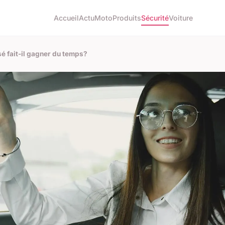
Accueil
Actu
Moto
Produits
Sécurité
Voiture
sé fait-il gagner du temps?